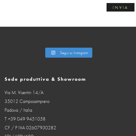
Segui su Instagram
Sede produttiva & Showroom
Via M. Visentin 14/A
35012 Camposampiero
Padova / Italia
T +39 049 9451058
CF / P IVA 02607930282