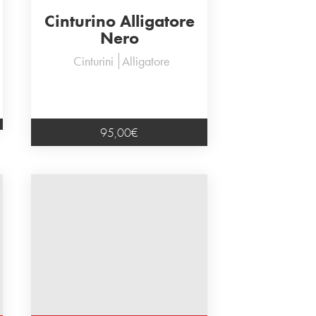
Cinturino Alligatore
Nero
Cinturini
Alligatore
95,00
€