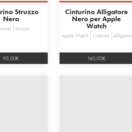
rino Struzzo
Cinturino Alligatore
Nero
Nero per Apple
Watch
turini
Struzzo
Apple Watch
Cinturini
Alligator
95,00
€
160,00
€