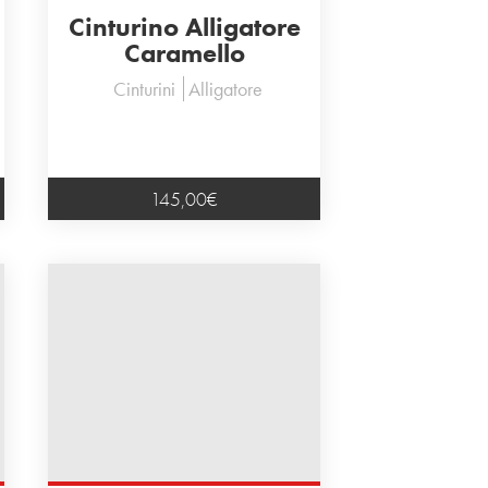
Cinturino Alligatore
Caramello
Cinturini
Alligatore
145,00
€