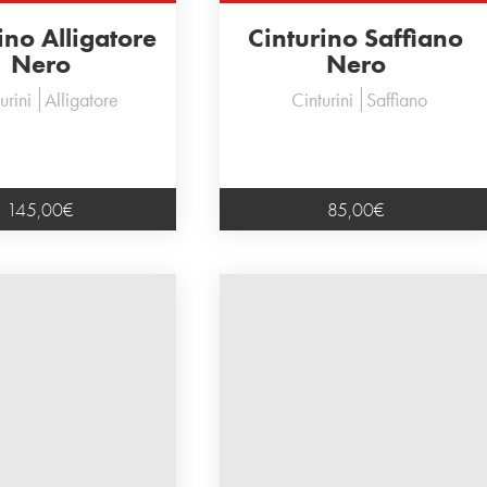
ino Alligatore
Cinturino Saffiano
Nero
Nero
urini
Alligatore
Cinturini
Saffiano
145,00
€
85,00
€