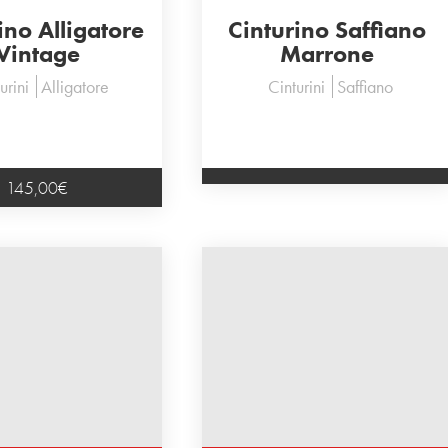
ino Alligatore
Cinturino Saffiano
Vintage
Marrone
urini
Alligatore
Cinturini
Saffiano
145,00
€