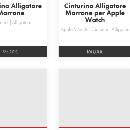
ino Alligatore
Cinturino Alligatore
Marrone
Marrone per Apple
Watch
urini
Alligatore
Apple Watch
Cinturini
Alligator
95,00
€
160,00
€