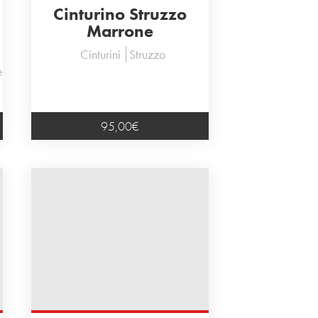
Cinturino Struzzo
Marrone
Cinturini
Struzzo
e
95,00
€