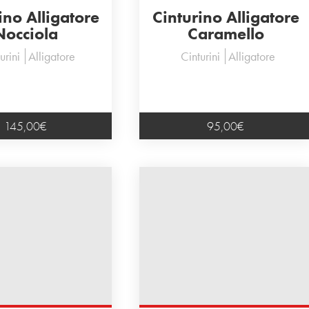
ino Alligatore
Cinturino Alligatore
Nocciola
Caramello
urini
Alligatore
Cinturini
Alligatore
145,00
€
95,00
€