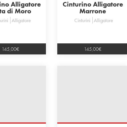
ino Alligatore
Cinturino Alligatore
ta di Moro
Marrone
urini
Alligatore
Cinturini
Alligatore
145,00
€
145,00
€