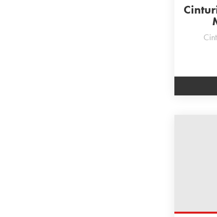
Cintur
Cint