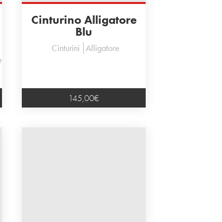
Cinturino Alligatore
Blu
Cinturini
Alligatore
e
145,00
€